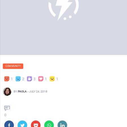
COMMUNITY
1
2
3
1
1
BY
PAOLA
-
JULY 24, 2018
0